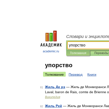
Словари и энциклоп
academic.ru
Толкования
Переводы
упорство
Толкование
Перевод
Книги
Жиль Де рэ
— Жиль де Монморанси Лав
81
Laval, baron de Rais, comte de Brienne
Википедия
Жиль Рей
— Жиль де Монморанси Лавал
82