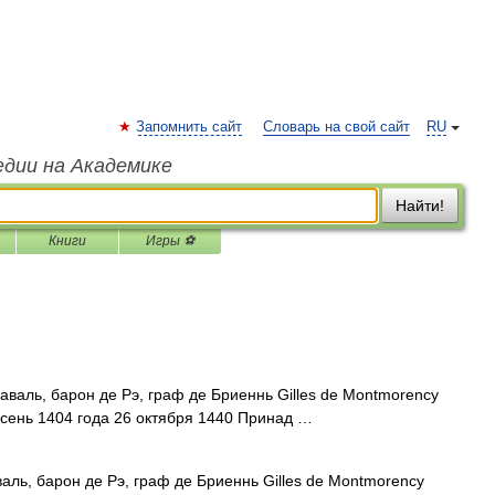
Запомнить сайт
Словарь на свой сайт
RU
едии на Академике
Найти!
Книги
Игры ⚽
аль, барон де Рэ, граф де Бриеннь Gilles de Montmorency
 осень 1404 года 26 октября 1440 Принад …
ь, барон де Рэ, граф де Бриеннь Gilles de Montmorency