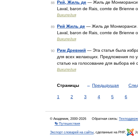
Рей, Жиль де
— Жиль де Монморанси Ла
88
Laval, baron de Rais, comte de Brienne
Википедия
Рей Жиль де
— Жиль де Монморанси Ла
89
Laval, baron de Rais, comte de Brienne
Википедия
Рим Древний
— Эта статья была избр
90
для всех желающих. Предложения по ул
статью на голосование для выбора её
Википедия
Страницы
←
Предыдущая
Сле
1
2
3
4
5
6
© Академик, 2000-2026
Обратная связь:
Техподдерж
👣 Путешествия
Экспорт словарей на сайты
, сделанные на PHP,
Jo