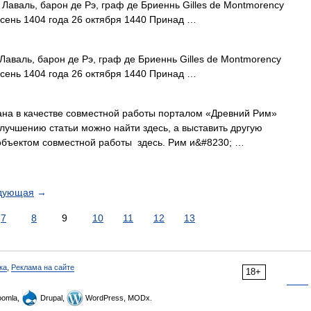
валь, барон де Рэ, граф де Бриеннь Gilles de Montmorency
 осень 1404 года 26 октября 1440 Принад …
валь, барон де Рэ, граф де Бриеннь Gilles de Montmorency
 осень 1404 года 26 октября 1440 Принад …
ана в качестве совместной работы порталом «Древний Рим»
учшению статьи можно найти здесь, а выставить другую
 объектом совместной работы здесь. Рим и&#8230; …
дующая
→
7
8
9
10
11
12
13
ка
,
Реклама на сайте
18+
omla,
Drupal,
WordPress, MODx.